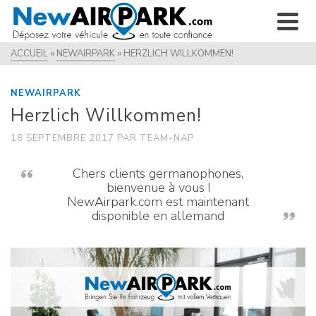
ACCUEIL
»
NEWAIRPARK
»
HERZLICH WILLKOMMEN!
NEWAIRPARK
Herzlich Willkommen!
18 SEPTEMBRE 2017
PAR
TEAM-NAP
Chers clients germanophones,
bienvenue à vous !
NewAirpark.com est maintenant
disponible en allemand