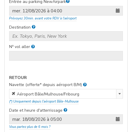
Entrée au parking NewAirpark
face aéroport
Prévoyez 30min. avant votre RDV à l'aéroport
Destination
o
N
vol aller
RETOUR
Navette (offerte* depuis aéroport B/M)
Aéroport Bâle/Mulhouse/FribourgGare de Mulhouse-
Aéroport Bâle/Mulhouse/Fribourg
VilleGare de Saint-LouisGare de Bâle SBBGare de Bâle
(*) Uniquement depuis l'aéroport Bâle-Mulhouse
BadischerHôtel IBIS Saint-LouisHôtels BlotzheimHôtel F1
Date et heure d'atterrissage
face aéroport
Vous partez plus de 6 mois ?