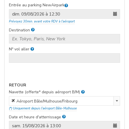
BadischerHôtel IBIS Saint-LouisHôtels BlotzheimHôtel F1
Entrée au parking NewAirpark
face aéroport
Prévoyez 30min. avant votre RDV à l'aéroport
Destination
o
N
vol aller
RETOUR
Navette (offerte* depuis aéroport B/M)
Aéroport Bâle/Mulhouse/FribourgGare de Mulhouse-
Aéroport Bâle/Mulhouse/Fribourg
VilleGare de Saint-LouisGare de Bâle SBBGare de Bâle
(*) Uniquement depuis l'aéroport Bâle-Mulhouse
BadischerHôtel IBIS Saint-LouisHôtels BlotzheimHôtel F1
Date et heure d'atterrissage
face aéroport