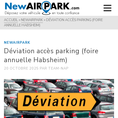
ACCUEIL
»
NEWAIRPARK
»
DÉVIATION ACCÈS PARKING (FOIRE
ANNUELLE HABSHEIM)
NEWAIRPARK
Déviation accès parking (foire
annuelle Habsheim)
20 OCTOBRE 2025
PAR
TEAM-NAP